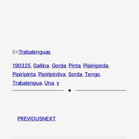
En
Trabalenguas
190325
, 
Gallina
, 
Gorda
, 
Pinta
, 
Pipirigorda
, 
Pipiripinta
, 
Pipiripintiva
, 
Sorda
, 
Tengo
, 
Trabalengua
, 
Una
, 
y
PREVIOUS
NEXT