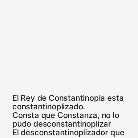
El Rey de Constantinopla esta
constantinoplizado.
Consta que Constanza, no lo
pudo desconstantinoplizar
El desconstantinoplizador que