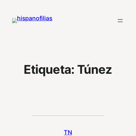
Saltar
al
contenido
Etiqueta:
Túnez
TN