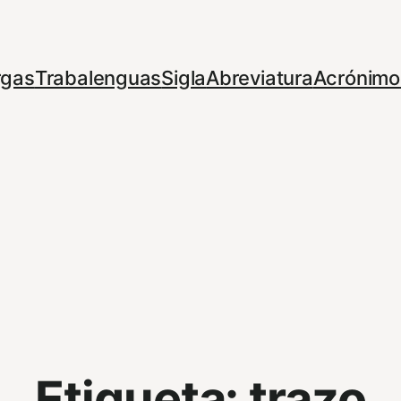
rgas
Trabalenguas
Sigla
Abreviatura
Acrónimo
Etiqueta:
trazo