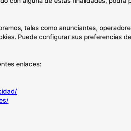
rdo con alguna de estas finalidades, podrá 
boramos, tales como anunciantes, operadores
ookies. Puede configurar sus preferencias d
entes enlaces:
cidad/
es/