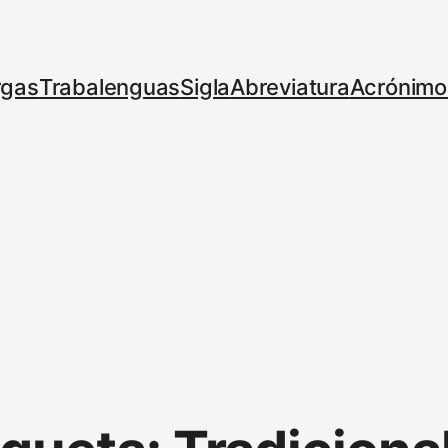
rgas
Trabalenguas
Sigla
Abreviatura
Acrónimo