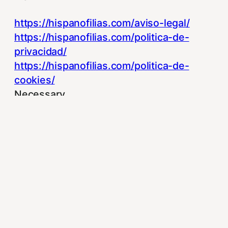
https://hispanofilias.com/aviso-legal/
https://hispanofilias.com/politica-de-
privacidad/
https://hispanofilias.com/politica-de-
cookies/
Necessary
Necessary
Siempre activado
Estas Cookies se utilizan para mejorar su
experiencia de navegación y optimizar el
funcionamiento de nuestro sitio Web.
Almacenan configuraciones de servicios
para que no tenga que reconfigurarlos
cada vez que nos visite. Para saber más
puedes dirigirte a nuestra politica de