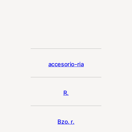
accesorio-ria
R.
Bzo. r.