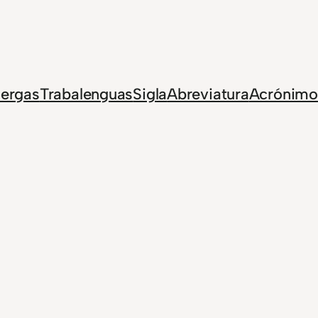
Jergas
Trabalenguas
Sigla
Abreviatura
Acrónimo