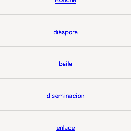
Bonche
diáspora
baile
diseminación
enlace