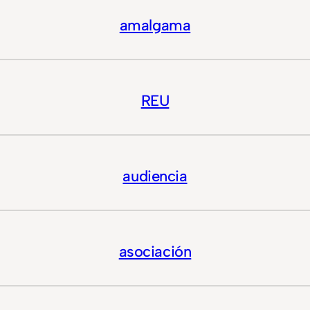
amalgama
REU
audiencia
asociación