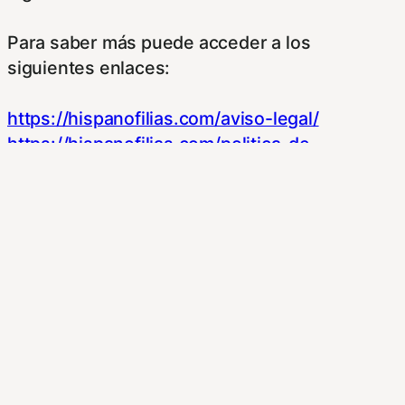
Para saber más puede acceder a los
siguientes enlaces:
https://hispanofilias.com/aviso-legal/
https://hispanofilias.com/politica-de-
privacidad/
https://hispanofilias.com/politica-de-cookies/
Necessary
Necessary
Siempre activado
Estas Cookies se utilizan para mejorar su
experiencia de navegación y optimizar el
funcionamiento de nuestro sitio Web.
Almacenan configuraciones de servicios para
que no tenga que reconfigurarlos cada vez