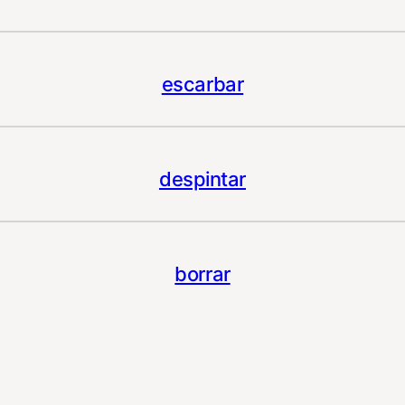
escarbar
despintar
borrar