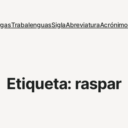
rgas
Trabalenguas
Sigla
Abreviatura
Acrónimo
Etiqueta:
raspar