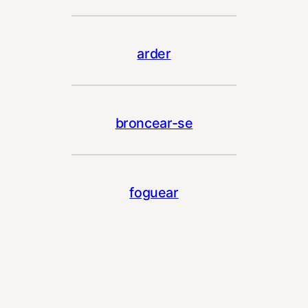
arder
broncear-se
foguear