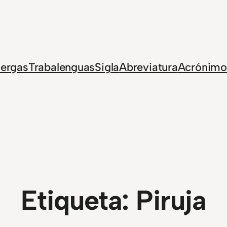
Jergas
Trabalenguas
Sigla
Abreviatura
Acrónimo
Etiqueta:
Piruja