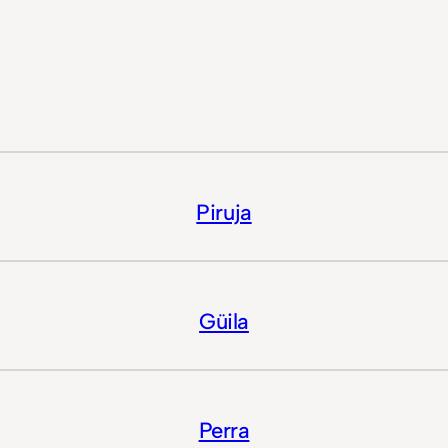
Piruja
Güila
Perra