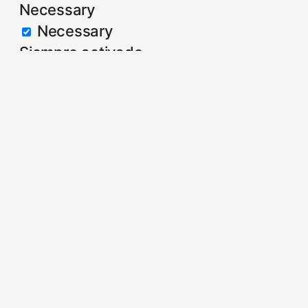
Necessary
Necessary
Siempre activado
Estas Cookies se utilizan para mejorar s
Almacenan configuraciones de servicios 
puedes dirigirte a nuestra politica de coo
Non-necessary
Non-necessary
Estas cookies no son necesarias para el 
nuestra politica de cookies. Si cambias l
Publicidad comportamental
Publicidad comportamental
Estas cookies son utilizadas para almace
observación continuada. Gracias a ellas
relacionada con el perfil de navegación d