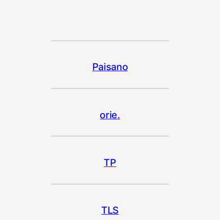
Paisano
orie.
TP
TLS