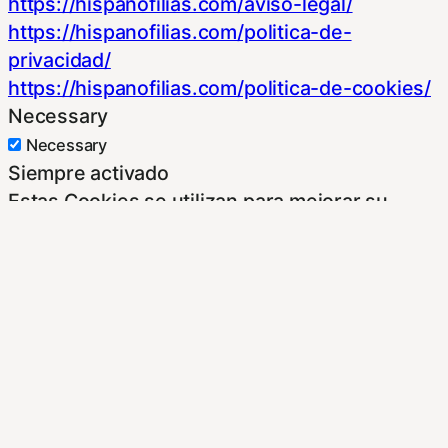
https://hispanofilias.com/aviso-legal/
https://hispanofilias.com/politica-de-
privacidad/
https://hispanofilias.com/politica-de-cookies/
Necessary
Necessary
Siempre activado
Estas Cookies se utilizan para mejorar su
experiencia de navegación y optimizar el
funcionamiento de nuestro sitio Web.
Almacenan configuraciones de servicios para
que no tenga que reconfigurarlos cada vez
que nos visite. Para saber más puedes
dirigirte a nuestra politica de cookies.
Non-necessary
Non-necessary