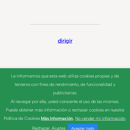
dirigir
Le informamos que esta web utiliza cookies propias y de
terceros con fines de rendimiento, de funcionalidad y
publicitarias.
Al navegar por ella, usted consiente el uso de las mismas.
Puede obtener más información o rechazar cookies en nuestra
© 2023
Tema por
Anders Norén
Política de Cookies
Más Información
,
No vender mi información
,
Rechazar
,
Ajustes
Aceptar todo