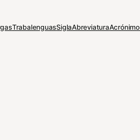
rgas
Trabalenguas
Sigla
Abreviatura
Acrónimo