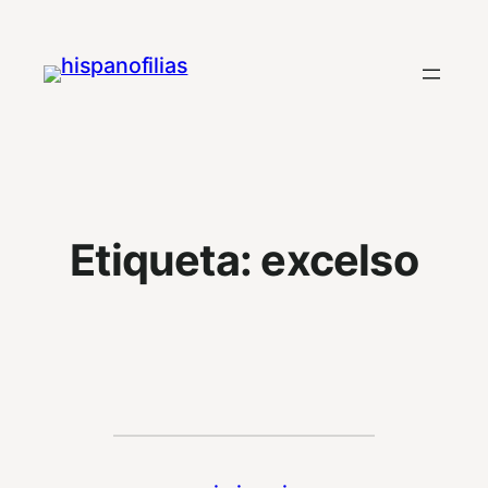
Saltar
al
contenido
Etiqueta:
excelso