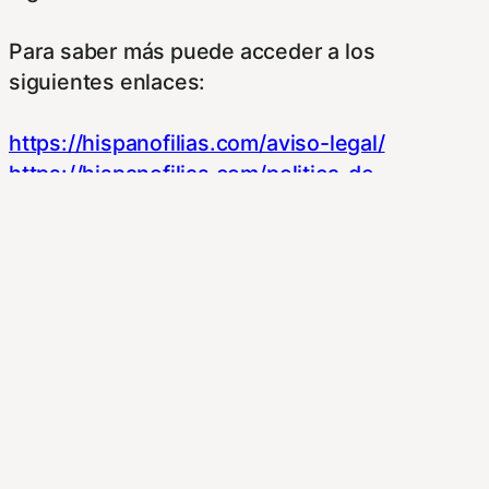
Para saber más puede acceder a los
siguientes enlaces:
https://hispanofilias.com/aviso-legal/
https://hispanofilias.com/politica-de-
privacidad/
https://hispanofilias.com/politica-de-cookies/
Necessary
Necessary
Siempre activado
Estas Cookies se utilizan para mejorar su
experiencia de navegación y optimizar el
funcionamiento de nuestro sitio Web.
Almacenan configuraciones de servicios para
que no tenga que reconfigurarlos cada vez