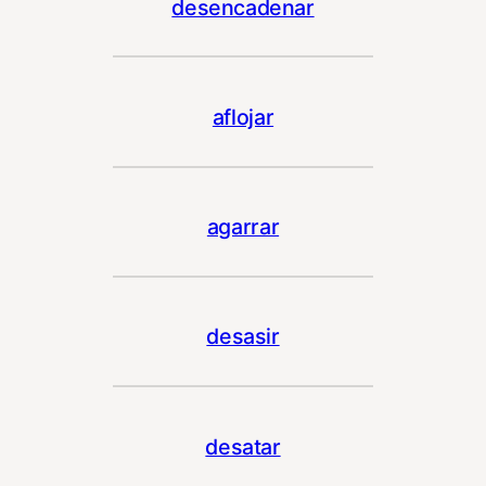
desencadenar
aflojar
agarrar
desasir
desatar