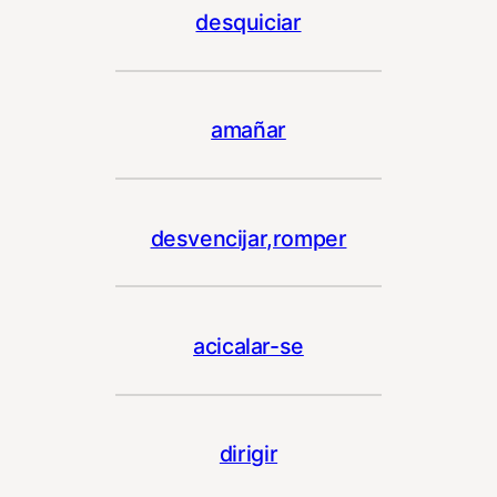
desquiciar
amañar
desvencijar,romper
acicalar-se
dirigir