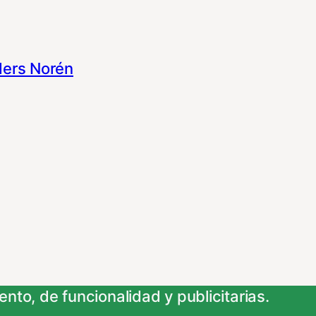
ers Norén
nto, de funcionalidad y publicitarias.
 su información para las finalidades que se