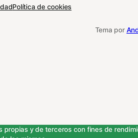
cidad
Política de cookies
Tema por
And
 propias y de terceros con fines de rendimie
e otras entidades, para poder acceder y usar