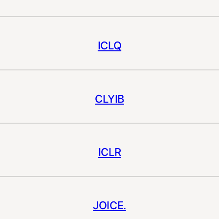
ICLQ
CLYIB
ICLR
JOICE.