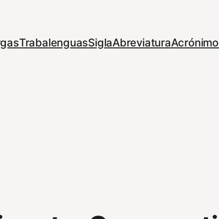
rgas
Trabalenguas
Sigla
Abreviatura
Acrónimo