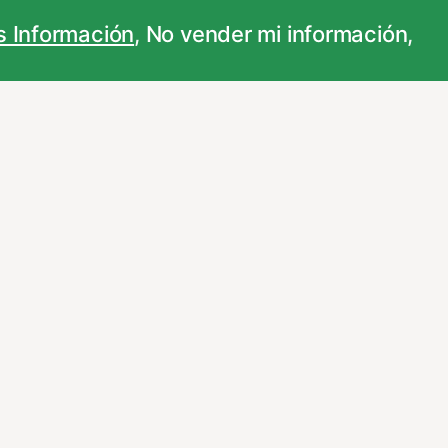
personalizar sus opciones a través
...
 Información
,
No vender mi información
,
ncionamiento de nuestro sitio Web.
vez que nos visite. Para saber más puedes
adas. Para saber más puedes dirigirte a
 que los cambios surtan efecto.
uarios obtenida a través de la
n el sitio web y mostrar publicidad