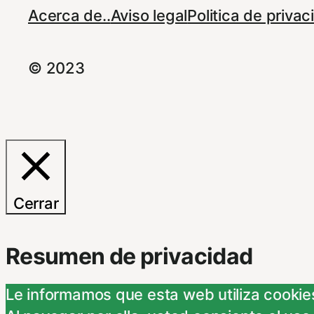
Acerca de..
Aviso legal
Politica de priva
© 2023
Cerrar
Resumen de privacidad
Le informamos que esta web utiliza cookies
Este Sitio Web utiliza cookies propias y d