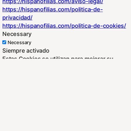
https://hispanofilias.com/aviso-legal/
https://hispanofilias.com/politica-de-
privacidad/
https://hispanofilias.com/politica-de-cookies/
Necessary
Necessary
Siempre activado
Estas Cookies se utilizan para mejorar su
experiencia de navegación y optimizar el
funcionamiento de nuestro sitio Web.
Almacenan configuraciones de servicios para
que no tenga que reconfigurarlos cada vez
que nos visite. Para saber más puedes
dirigirte a nuestra politica de cookies.
Non-necessary
Non-necessary