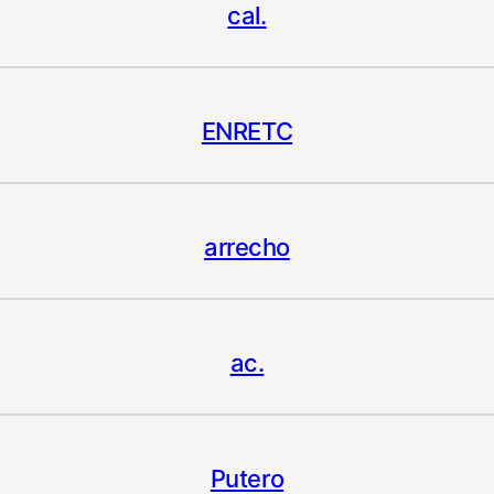
cal.
ENRETC
arrecho
ac.
Putero