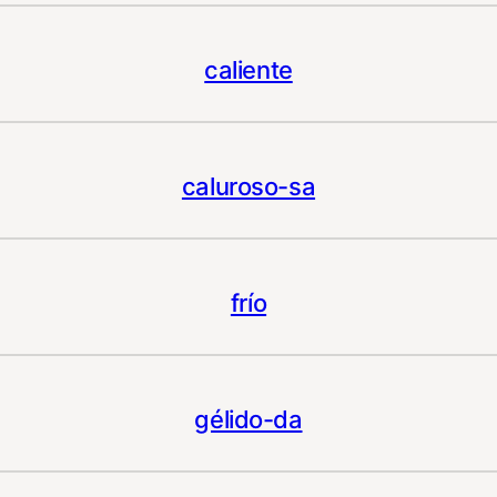
caliente
caluroso-sa
frío
gélido-da