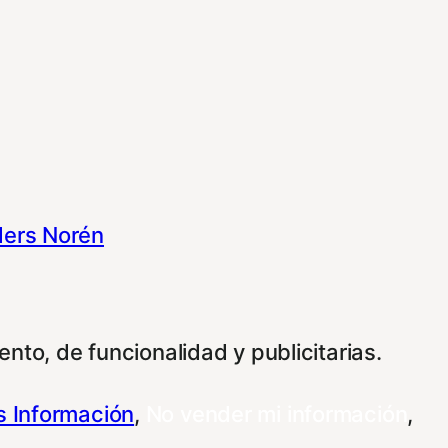
ers Norén
nto, de funcionalidad y publicitarias.
 Información
,
No vender mi información
,