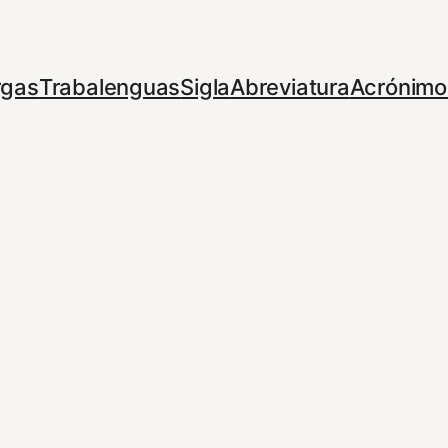
rgas
Trabalenguas
Sigla
Abreviatura
Acrónimo