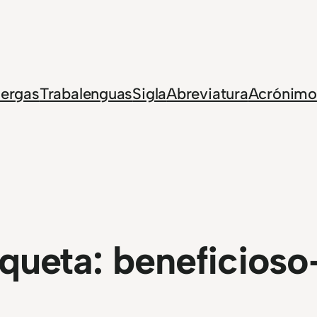
Jergas
Trabalenguas
Sigla
Abreviatura
Acrónimo
iqueta:
beneficioso