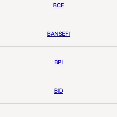
BCE
BANSEFI
BPI
BID