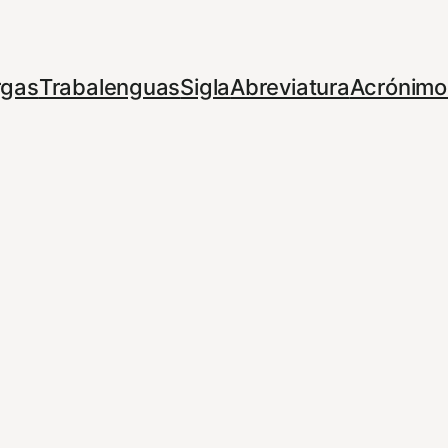
rgas
Trabalenguas
Sigla
Abreviatura
Acrónimo