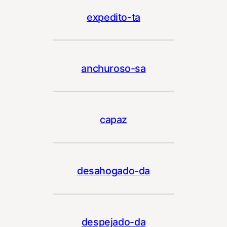
expedito-ta
anchuroso-sa
capaz
desahogado-da
despejado-da