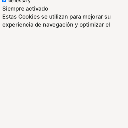
Necessary
Siempre activado
Estas Cookies se utilizan para mejorar su
experiencia de navegación y optimizar el
funcionamiento de nuestro sitio Web.
Almacenan configuraciones de servicios para
que no tenga que reconfigurarlos cada vez
que nos visite. Para saber más puedes
dirigirte a nuestra politica de cookies.
Non-necessary
Non-necessary
Estas cookies no son necesarias para el
funcionamiento del sitio y pueden ser
rechazadas. Para saber más puedes dirigirte a
nuestra politica de cookies. Si cambias los
ajustes no olvides recargar la página para que