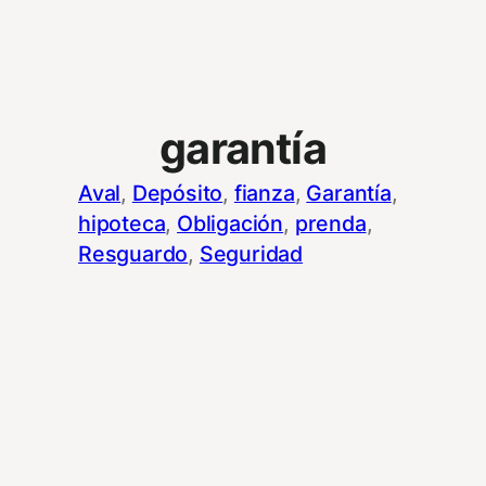
garantía
Aval
, 
Depósito
, 
fianza
, 
Garantía
, 
hipoteca
, 
Obligación
, 
prenda
, 
Resguardo
, 
Seguridad