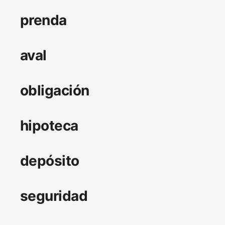
prenda
aval
obligación
hipoteca
depósito
seguridad