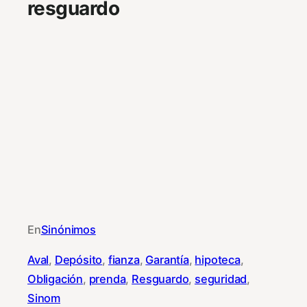
resguardo
En
Sinónimos
Aval
, 
Depósito
, 
fianza
, 
Garantía
, 
hipoteca
, 
Obligación
, 
prenda
, 
Resguardo
, 
seguridad
, 
Sinom