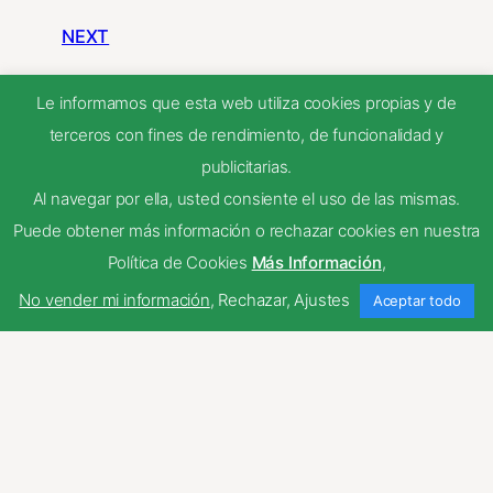
NEXT
Le informamos que esta web utiliza cookies propias y de
terceros con fines de rendimiento, de funcionalidad y
franquear
publicitarias.
Al navegar por ella, usted consiente el uso de las mismas.
franqueza
Puede obtener más información o rechazar cookies en nuestra
Política de Cookies
Más Información
,
No vender mi información
,
Rechazar
,
Ajustes
Aceptar todo