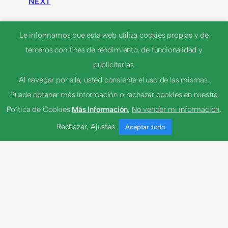
NEXT
Le informamos que esta web utiliza cookies propias y de
rad.
terceros con fines de rendimiento, de funcionalidad y
publicitarias.
fornicar
Al navegar por ella, usted consiente el uso de las mismas.
Puede obtener más información o rechazar cookies en nuestra
Política de Cookies
Más Información
,
No vender mi información
,
Rechazar
,
Ajustes
Aceptar todo