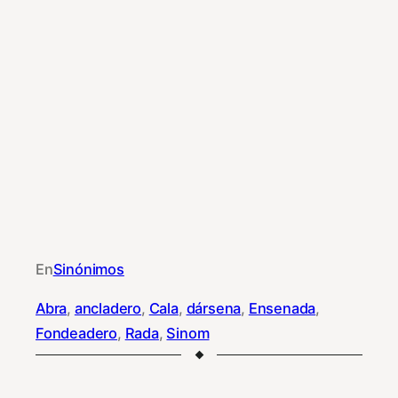
En
Sinónimos
Abra
, 
ancladero
, 
Cala
, 
dársena
, 
Ensenada
, 
Fondeadero
, 
Rada
, 
Sinom