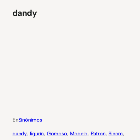
dandy
En
Sinónimos
dandy
, 
figurín
, 
Gomoso
, 
Modelo
, 
Patron
, 
Sinom
, 