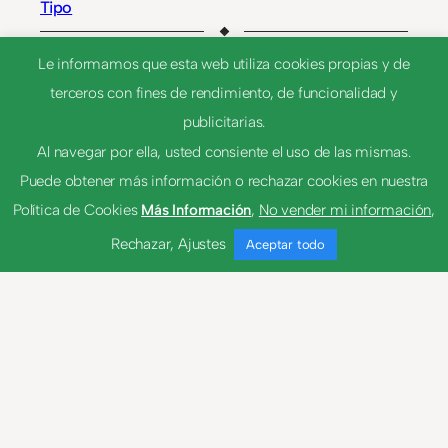
Tipo
Le informamos que esta web utiliza cookies propias y de
terceros con fines de rendimiento, de funcionalidad y
NEXT
publicitarias.
Al navegar por ella, usted consiente el uso de las mismas.
Puede obtener más información o rechazar cookies en nuestra
Política de Cookies
Más Información
,
No vender mi información
,
figurativo-va
Rechazar
,
Ajustes
Aceptar todo
fijar