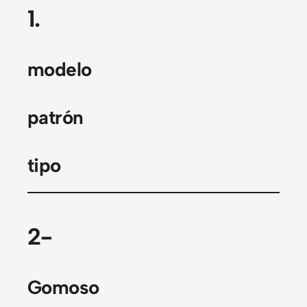
1.
modelo
patrón
tipo
2-
Gomoso