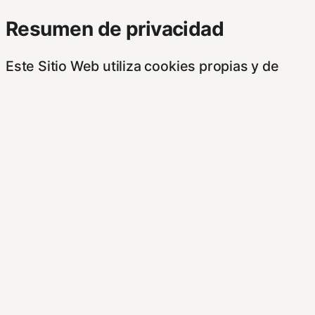
Resumen de privacidad
Este Sitio Web utiliza cookies propias y de
otras entidades, para poder acceder y usar su
información para las finalidades que se indican
a continuación. Si no está de acuerdo con
alguna de estas finalidades, podrá
personalizar sus opciones a través de esta
pantalla.
Este sitioy las empresas con las que
colaboramos, tales como anunciantes,
operadores publicitarios e intermediarios,
usaremos su información obtenida a través de
las cookies. Puede configurar sus