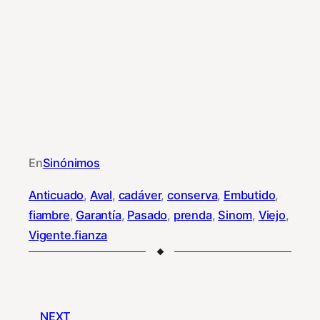
En
Sinónimos
Anticuado
, 
Aval
, 
cadáver
, 
conserva
, 
Embutido
, 
fiambre
, 
Garantía
, 
Pasado
, 
prenda
, 
Sinom
, 
Viejo
, 
Vigente.fianza
NEXT