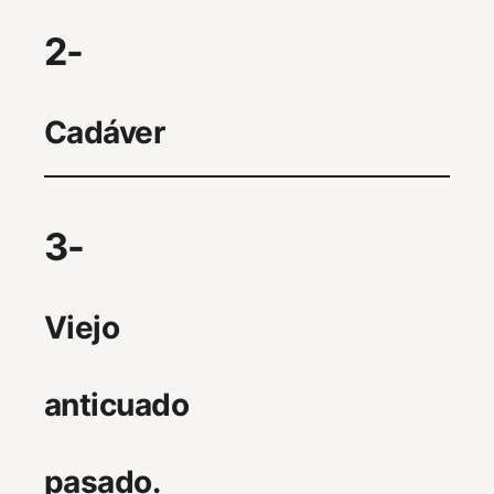
2-
Cadáver
3-
Viejo
anticuado
pasado.