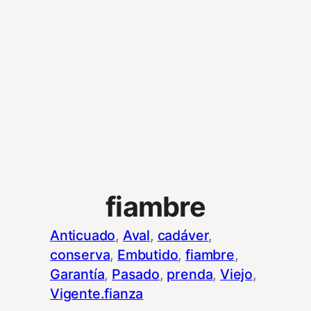
fiambre
Anticuado
, 
Aval
, 
cadáver
, 
conserva
, 
Embutido
, 
fiambre
, 
Garantía
, 
Pasado
, 
prenda
, 
Viejo
, 
Vigente.fianza