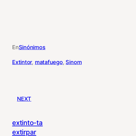
En
Sinónimos
Extintor
, 
matafuego
, 
Sinom
NEXT
extinto-ta
extirpar