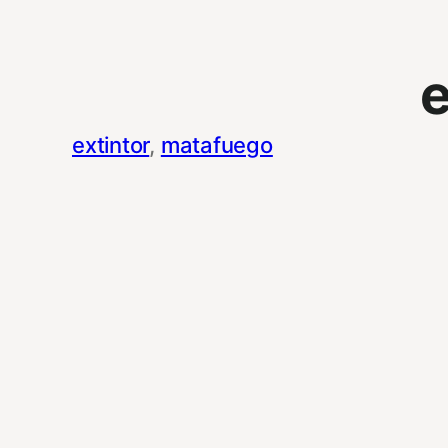
e
extintor
, 
matafuego