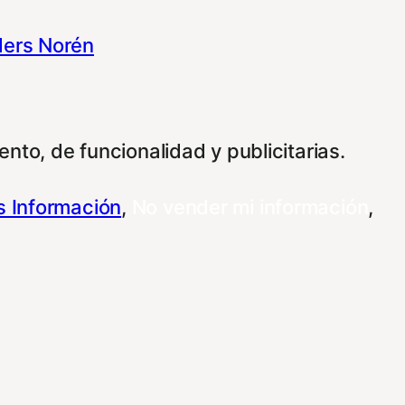
ers Norén
nto, de funcionalidad y publicitarias.
 Información
,
No vender mi información
,