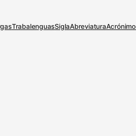
rgas
Trabalenguas
Sigla
Abreviatura
Acrónimo