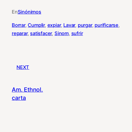
En
Sinónimos
Borrar
, 
Cumplir
, 
expiar
, 
Lavar
, 
purgar
, 
purificarse
, 
reparar
, 
satisfacer
, 
Sinom
, 
sufrir
NEXT
Am. Ethnol.
carta