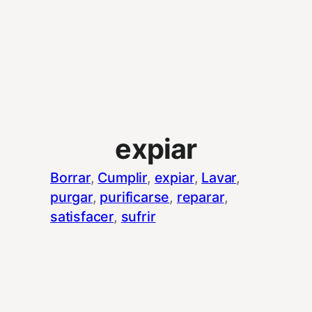
expiar
Borrar
, 
Cumplir
, 
expiar
, 
Lavar
, 
purgar
, 
purificarse
, 
reparar
, 
satisfacer
, 
sufrir