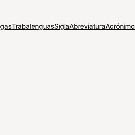
rgas
Trabalenguas
Sigla
Abreviatura
Acrónimo