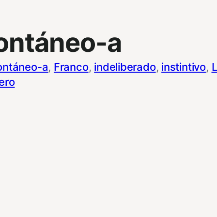
ontáneo-a
ontáneo-a
, 
Franco
, 
indeliberado
, 
instintivo
, 
L
ero