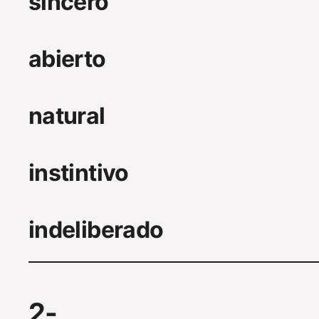
sincero
abierto
natural
instintivo
indeliberado
2-