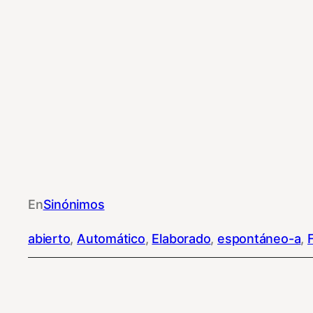
En
Sinónimos
abierto
, 
Automático
, 
Elaborado
, 
espontáneo-a
, 