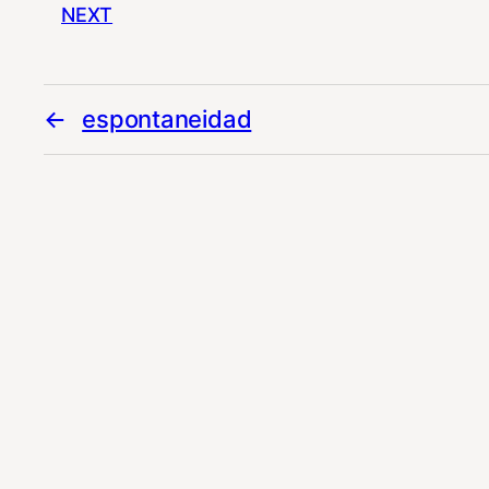
NEXT
espontaneidad
esporádico-ca