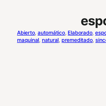
esp
Abierto
, 
automático
, 
Elaborado
, 
esp
maquinal
, 
natural
, 
premeditado
, 
sinc