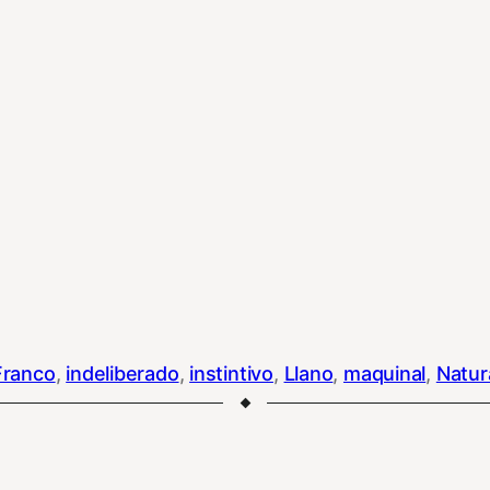
Franco
, 
indeliberado
, 
instintivo
, 
Llano
, 
maquinal
, 
Natur