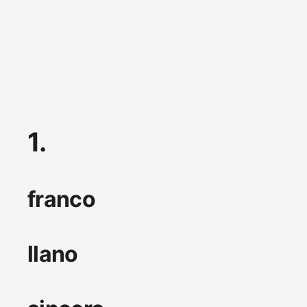
1.
franco
llano