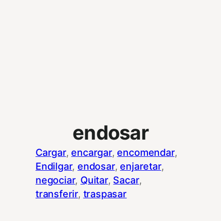
endosar
Cargar
, 
encargar
, 
encomendar
, 
Endilgar
, 
endosar
, 
enjaretar
, 
negociar
, 
Quitar
, 
Sacar
, 
transferir
, 
traspasar