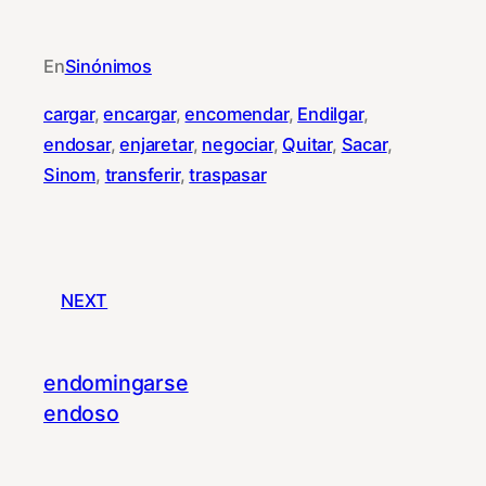
En
Sinónimos
cargar
, 
encargar
, 
encomendar
, 
Endilgar
, 
endosar
, 
enjaretar
, 
negociar
, 
Quitar
, 
Sacar
, 
Sinom
, 
transferir
, 
traspasar
NEXT
endomingarse
endoso