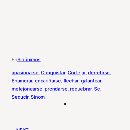
En
Sinónimos
apasionarse
, 
Conquistar
, 
Cortejar
, 
derretirse
, 
Enamorar
, 
encariñarse
, 
flechar
, 
galantear
, 
metejonearse
, 
prendarse
, 
requebrar
, 
Se
, 
Seducir
, 
Sinom