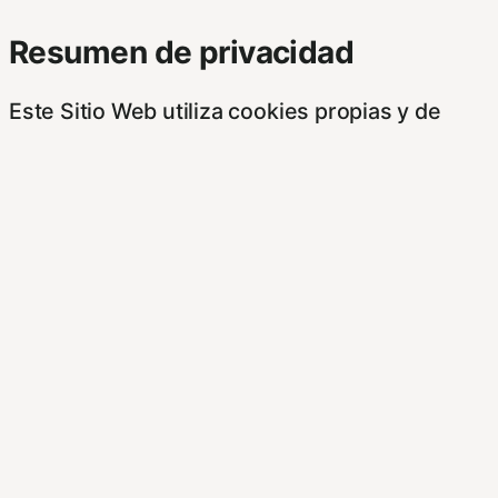
Resumen de privacidad
Este Sitio Web utiliza cookies propias y de
otras entidades, para poder acceder y usar su
información para las finalidades que se indican
a continuación. Si no está de acuerdo con
alguna de estas finalidades, podrá
personalizar sus opciones a través de esta
pantalla.
Este sitioy las empresas con las que
colaboramos, tales como anunciantes,
operadores publicitarios e intermediarios,
usaremos su información obtenida a través de
las cookies. Puede configurar sus