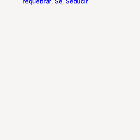
requebrar
, 
Se
, 
Seducir