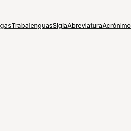
rgas
Trabalenguas
Sigla
Abreviatura
Acrónimo