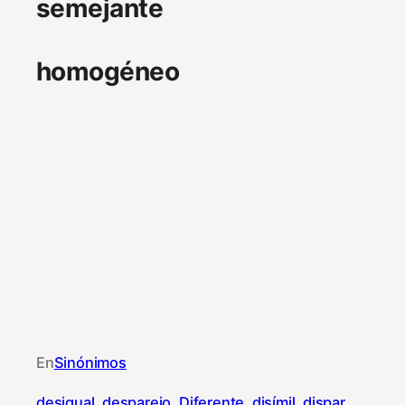
semejante
homogéneo
En
Sinónimos
desigual
, 
desparejo
, 
Diferente
, 
disímil
, 
dispar
, 