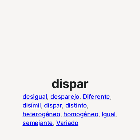
dispar
desigual
, 
desparejo
, 
Diferente
, 
disímil
, 
dispar
, 
distinto
, 
heterogéneo
, 
homogéneo
, 
Igual
, 
semejante
, 
Variado