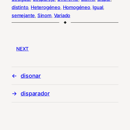
distinto
, 
Heterogéneo
, 
Homogéneo
, 
Igual
, 
semejante
, 
Sinom
, 
Variado
NEXT
disonar
disparador