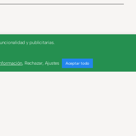
ncionalidad y publicitarias.
información
,
Rechazar
,
Ajustes
Aceptar todo