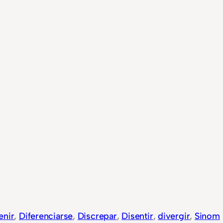
enir
, 
Diferenciarse
, 
Discrepar
, 
Disentir
, 
divergir
, 
Sinom