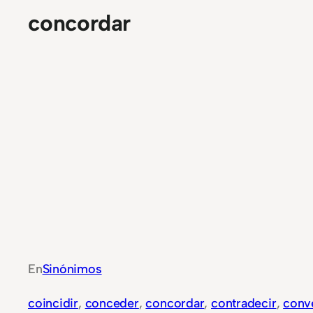
concordar
En
Sinónimos
coincidir
, 
conceder
, 
concordar
, 
contradecir
, 
conv