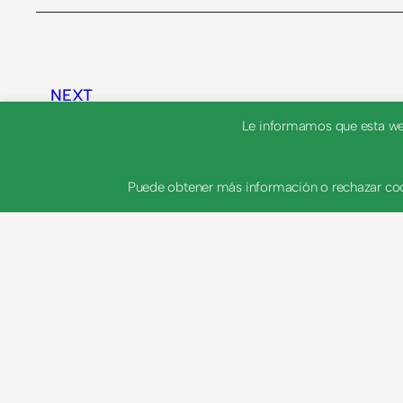
NEXT
Le informamos que esta web 
Pensam. Centroam.
Puede obtener más información o rechazar coo
Secuencia/México.