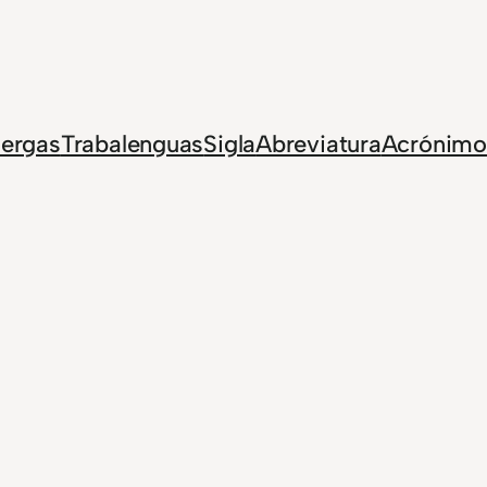
Jergas
Trabalenguas
Sigla
Abreviatura
Acrónimo