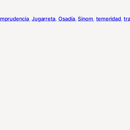
Imprudencia
, 
Jugarreta
, 
Osadía
, 
Sinom
, 
temeridad
, 
tr