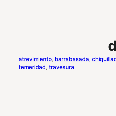
d
atrevimiento
, 
barrabasada
, 
chiquilla
temeridad
, 
travesura