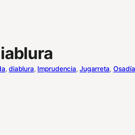
iablura
da
, 
diablura
, 
Imprudencia
, 
Jugarreta
, 
Osadí