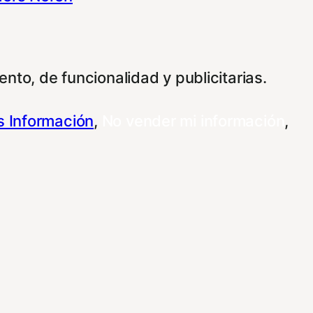
nto, de funcionalidad y publicitarias.
 Información
,
No vender mi información
,
 su información para las finalidades que se
personalizar sus opciones a través de esta