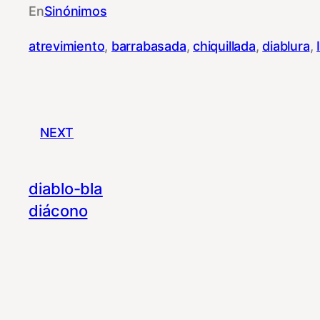
En
Sinónimos
atrevimiento
, 
barrabasada
, 
chiquillada
, 
diablura
, 
NEXT
diablo-bla
diácono