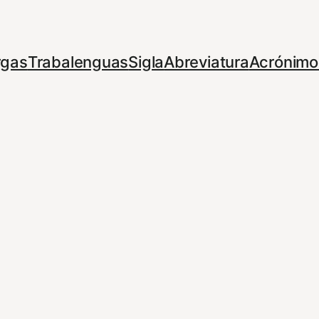
rgas
Trabalenguas
Sigla
Abreviatura
Acrónimo