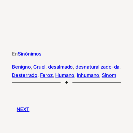
En
Sinónimos
Benigno
, 
Cruel
, 
desalmado
, 
desnaturalizado-da
, 
Desterrado
, 
Feroz
, 
Humano
, 
Inhumano
, 
Sinom
NEXT