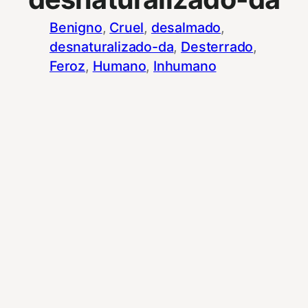
Benigno
, 
Cruel
, 
desalmado
, 
desnaturalizado-da
, 
Desterrado
, 
Feroz
, 
Humano
, 
Inhumano