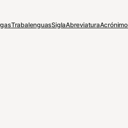
rgas
Trabalenguas
Sigla
Abreviatura
Acrónimo