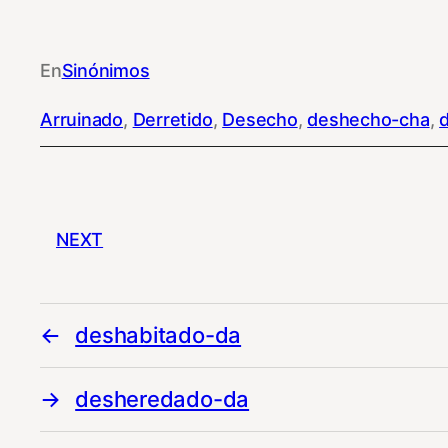
En
Sinónimos
Arruinado
, 
Derretido
, 
Desecho
, 
deshecho-cha
, 
NEXT
deshabitado-da
desheredado-da