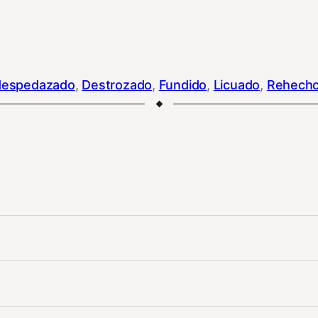
despedazado
, 
Destrozado
, 
Fundido
, 
Licuado
, 
Rehech