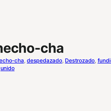
hecho-cha
echo-cha
, 
despedazado
, 
Destrozado
, 
fund
 
unido