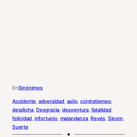
En
Sinónimos
Accidente
, 
adversidad
, 
asilo
, 
contratiempo
, 
desdicha
, 
Desgracia
, 
desventura
, 
fatalidad
, 
felicidad
, 
infortunio
, 
malandanza
, 
Revés
, 
Sinom
, 
Suerte