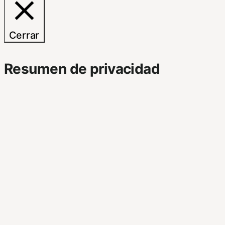
Cerrar
Resumen de privacidad
Este Sitio Web utiliza cookies propias y de
otras entidades, para poder acceder y usar su
información para las finalidades que se indican
a continuación. Si no está de acuerdo con
alguna de estas finalidades, podrá
personalizar sus opciones a través de esta
pantalla.
Este sitioy las empresas con las que
colaboramos, tales como anunciantes,