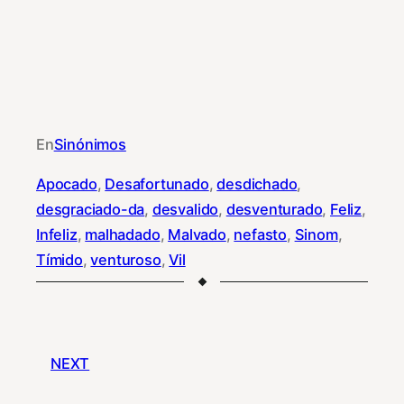
En
Sinónimos
Apocado
, 
Desafortunado
, 
desdichado
, 
desgraciado-da
, 
desvalido
, 
desventurado
, 
Feliz
, 
Infeliz
, 
malhadado
, 
Malvado
, 
nefasto
, 
Sinom
, 
Tímido
, 
venturoso
, 
Vil
NEXT