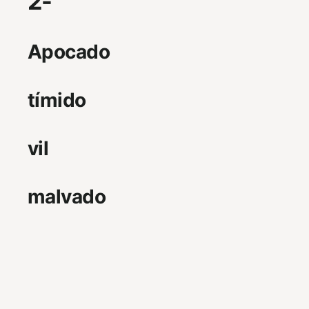
2-
Apocado
tímido
vil
malvado