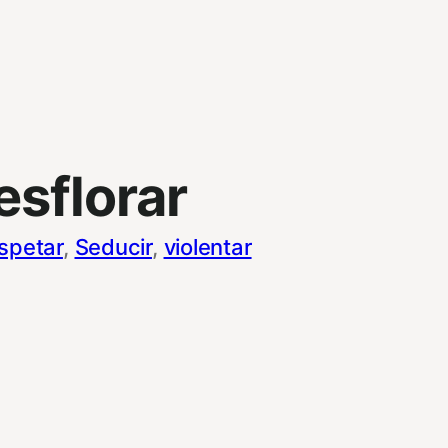
esflorar
spetar
, 
Seducir
, 
violentar