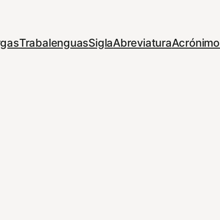
rgas
Trabalenguas
Sigla
Abreviatura
Acrónimo