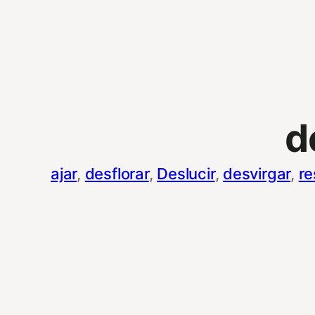
d
ajar
, 
desflorar
, 
Deslucir
, 
desvirgar
, 
re