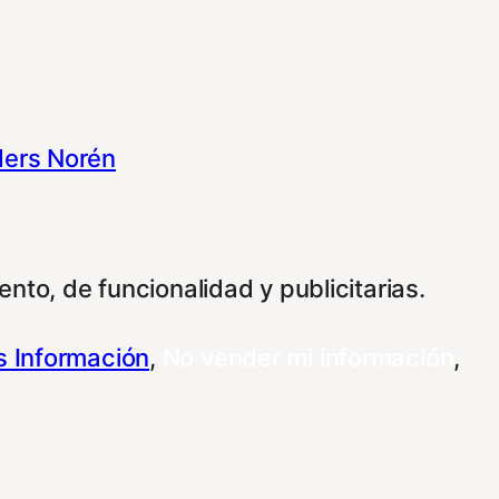
ers Norén
nto, de funcionalidad y publicitarias.
 Información
,
No vender mi información
,