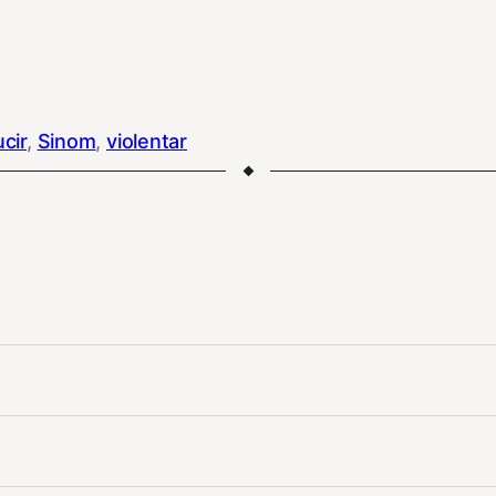
cir
, 
Sinom
, 
violentar