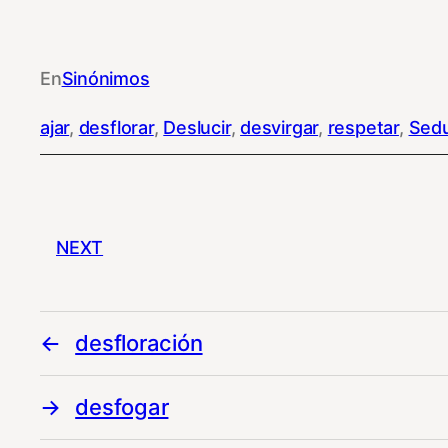
En
Sinónimos
ajar
, 
desflorar
, 
Deslucir
, 
desvirgar
, 
respetar
, 
Sedu
NEXT
desfloración
desfogar