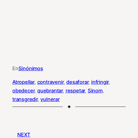
En
Sinónimos
Atropellar
, 
contravenir
, 
desaforar
, 
infringir
, 
obedecer
, 
quebrantar
, 
respetar
, 
Sinom
, 
transgredir
, 
vulnerar
NEXT