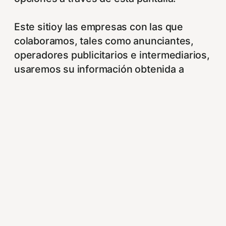
Este sitioy las empresas con las que
colaboramos, tales como anunciantes,
operadores publicitarios e intermediarios,
usaremos su información obtenida a
través de las cookies. Puede configurar
sus preferencias de consentimiento
usando los siguientes botones.
Para saber más puede acceder a los
siguientes enlaces:
https://hispanofilias.com/aviso-legal/
https://hispanofilias.com/politica-de-
privacidad/
https://hispanofilias.com/politica-de-