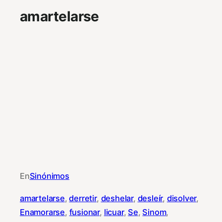
amartelarse
En
Sinónimos
amartelarse
, 
derretir
, 
deshelar
, 
desleír
, 
disolver
, 
Enamorarse
, 
fusionar
, 
licuar
, 
Se
, 
Sinom
, 