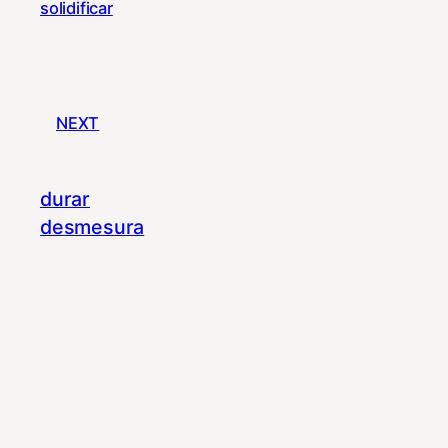
solidificar
NEXT
durar
desmesura