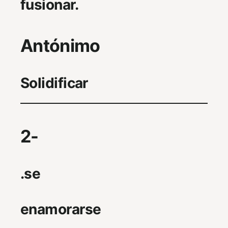
fusionar.
Antónimo
Solidificar
2-
.se
enamorarse