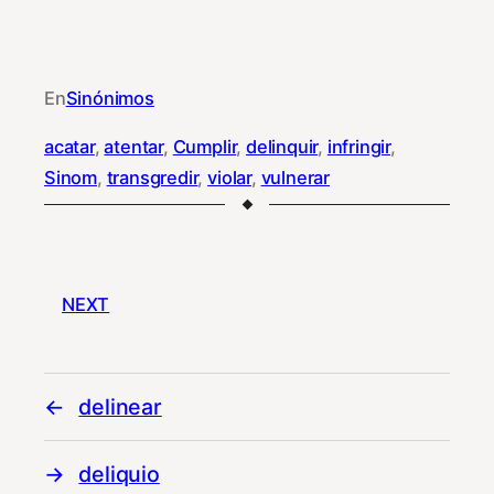
En
Sinónimos
acatar
, 
atentar
, 
Cumplir
, 
delinquir
, 
infringir
, 
Sinom
, 
transgredir
, 
violar
, 
vulnerar
NEXT
delinear
deliquio