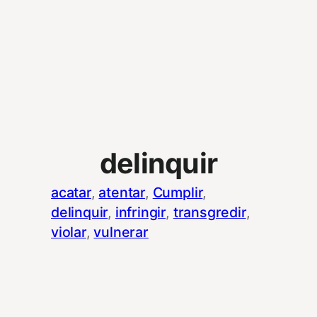
delinquir
acatar
, 
atentar
, 
Cumplir
, 
delinquir
, 
infringir
, 
transgredir
, 
violar
, 
vulnerar